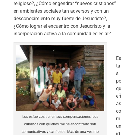
religioso?, ¿Cómo engendrar “nuevos cristianos”
en ambientes sociales tan adversos y con un
desconocimiento muy fuerte de Jesucristo?,
¿Cómo lograr el encuentro con Jesucristo y la
incorporación activa a la comunidad eclesial?
Es
ta
s
pe
qu
eñ
as
co
Los esfuerzos tienen sus compensaciones. Los
m
cubanos con quienes me he encontrado son
un
comunicativos y cariñosos. Más de una vez me
id