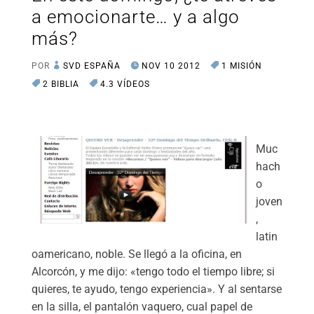
a emocionarte… y a algo
más?
POR
SVD ESPAÑA
NOV 10 2012
1 MISIÓN
2 BIBLIA
4.3 VÍDEOS
Muc
hach
o
joven
,
latin
oamericano, noble. Se llegó a la oficina, en
Alcorcón, y me dijo: «tengo todo el tiempo libre; si
quieres, te ayudo, tengo experiencia». Y al sentarse
en la silla, el pantalón vaquero, cual papel de