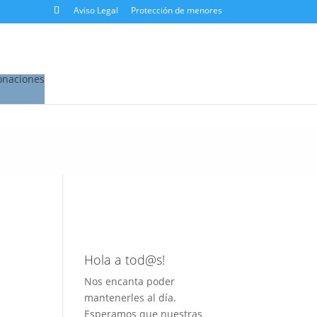
Aviso Legal
Protección de menores
onaciones
Hola a tod@s!
Nos encanta poder
mantenerles al día.
Esperamos que nuestras