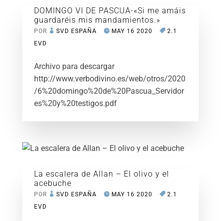
DOMINGO VI DE PASCUA-«Si me amáis
guardaréis mis mandamientos.»
POR
SVD ESPAÑA
MAY 16 2020
2.1
EVD
Archivo para descargar
http://www.verbodivino.es/web/otros/2020
/6%20domingo%20de%20Pascua_Servidor
es%20y%20testigos.pdf
La escalera de Allan – El olivo y el
acebuche
POR
SVD ESPAÑA
MAY 16 2020
2.1
EVD