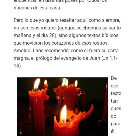
encuentran en distintas poses por todos los
rincones de esta casa.
Pero lo que yo quiero resaltar aquí, como siempre,
no son esos rostros, (aunque celebremos su santo
mañana y el día 28), sino algunos textos bíblicos
que movieron los corazones de esos rostros.
Arnoldo J.nos recomendó, como si fuera su carta
magna, el prólogo del evangelio de Juan (Jn 1,1-
14).
De
ese
texto
tan
queri
do
para
él