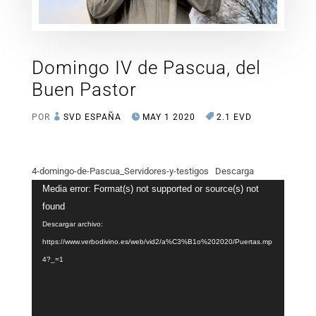
Domingo IV de Pascua, del
Buen Pastor
POR
SVD ESPAÑA
MAY 1 2020
2.1 EVD
4-domingo-de-Pascua_Servidores-y-testigos
Descarga
Reproductor
Media error: Format(s) not supported or source(s) not
de
found
vídeo
Descargar archivo:
https://www.verbodivino.es/web/vid2/a%C3%B1o%202020/Puertas.mp
4?_=1