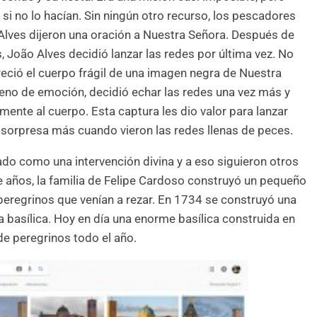
si no lo hacían. Sin ningún otro recurso, los pescadores
Alves dijeron una oración a Nuestra Señora. Después de
, João Alves decidió lanzar las redes por última vez. No
reció el cuerpo frágil de una imagen negra de Nuestra
leno de emoción, decidió echar las redes una vez más y
mente al cuerpo. Esta captura les dio valor para lanzar
a sorpresa más cuando vieron las redes llenas de peces.
ado como una intervención divina y a eso siguieron otros
 años, la familia de Felipe Cardoso construyó un pequeño
s peregrinos que venían a rezar. En 1734 se construyó una
a basílica. Hoy en día una enorme basílica construida en
de peregrinos todo el año.