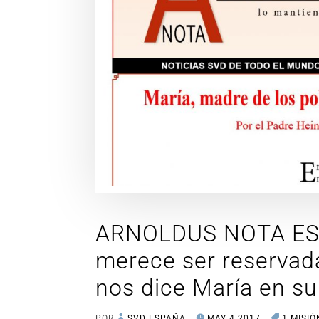
ARNOLDUS NOTA EST
merece ser reservad
nos dice María en s
POR
SVD ESPAÑA
MAY 4 2017
1 MISIÓ