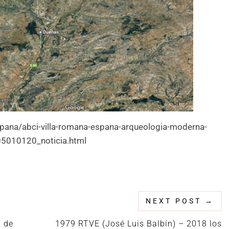
spana/abci-villa-romana-espana-arqueologia-moderna-
5010120_noticia.html
NEXT POST
→
, de
1979 RTVE (José Luis Balbín) – 2018 los