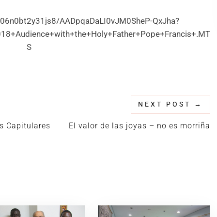
nx06n0bt2y31js8/AADpqaDaLI0vJM0SheP-QxJha?
8+Audience+with+the+Holy+Father+Pope+Francis+.MT
S
NEXT POST
→
s Capitulares
El valor de las joyas – no es morriña