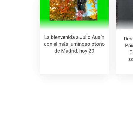
La bienvenida a Julio Ausín
Des
con el más luminoso otoño
Paí
de Madrid, hoy 20
E
so