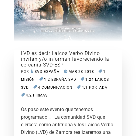
LVD es decir Laicos Verbo Divino
invitan y/o informan favoreciendo la
cercanía SVD·ESP
POR
SVD ESPAÑA
MAR 23 2018
1
MISIÓN
1.2 ESPAÑA SVD
1.24 LAICOS
SVD
4 COMUNICACIÓN
4.1 PORTADA
4.2 FIRMAS
Os paso este evento que tenemos
programado… La comunidad SVD que
ejercerá como anfitriona y los Laicos Verbo
Divino (LVD) de Zamora realizaremos una