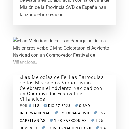
de Madrid en colaboración con la Oficina de
Misión de la Provincia SVD de España han
lanzado el innovador
«Las Melodías de Fe: Las Parroquias
de los Misioneros Verbo Divino
Celebraron el Adviento-Navidad con
un Conmovedor Festival de
Villancicos»
POR
I LS
DIC 27 2023
0 SVD
INTERNACIONAL
1.2 ESPAÑA SVD
1.22
CAPELLANÍAS
1.23 PARROQUIAS
1.25
JÓVENES
1.3 INTERNACIONAL SVD
1.4