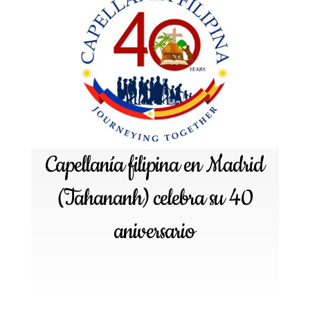
Capellanía filipina en Madrid
(Tahananh) celebra su 40
aniversario