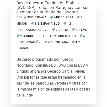
Desde nuestra Fundación Bíblica
(SVD·ESP) Todos en Paraguay con su
ejemplar de la Biblia de Lavorati
POR
SVD ESPAÑA
ABR 20 2018
1
MISIÓN
1.2 ESPAÑA SVD
1.3
INTERNACIONAL SVD
2 BIBLIA
2.1 EVD
2.3 GRUPO EDITORIAL VERBO DIVINO
4
COMUNICACIÓN
4.1 PORTADA
4.2
FIRMAS
Un curso programado por nuestro
recordado Kornelius Boli SVD con la EVD y
dirigido ahora por Gerardo García Helder.
Con personas que están trabajando en la
ABP de las parroquias verbitas y otras con
la misma misión de algunas de las diócesis
del sur de