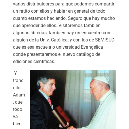
varios distribuidores para que podamos compartir
un ratito con ellos y hablar en general de todo
cuanto estamos haciendo. Seguro que hay mucho
que aprender de ellos. Visitaremos también
algunas librerías, también hay un encuentro con
alguien de la Univ. Católica; y con los de SEMISUD
que es esa escuela o universidad Evangélica
donde presentaremos el nuevo catálogo de
ediciones científicas.
Y
tranq
uilo
Adam
, que
todo
va
bien,