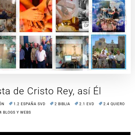
sta de Cristo Rey, así Él
IÓN
1.2 ESPAÑA SVD
2 BIBLIA
2.1 EVD
2.4 QUIERO
.4 BLOGS Y WEBS