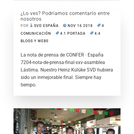
¿Lo ves? Podríamos comentarlo entre
nosotros
POR
SVD ESPAÑA
NOV 16 2018
4
COMUNICACIÓN
4.1 PORTADA
4.4
BLOGS Y WEBS
La nota de prensa de CONFER · España
7204-nota-de-prensa-final-xxv-asamblea
Lástima. Nuestro Heinz Kúlüke SVD hubiera
sido un inmejorable final. Siempre hay
tiempo.