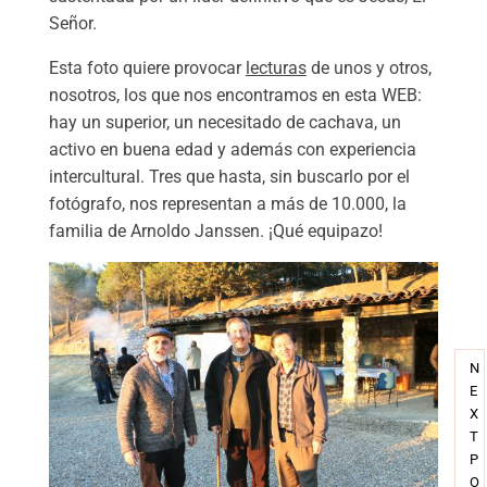
Señor.
Esta foto quiere provocar
lecturas
de unos y otros,
nosotros, los que nos encontramos en esta WEB:
hay un superior, un necesitado de cachava, un
activo en buena edad y además con experiencia
intercultural. Tres que hasta, sin buscarlo por el
fotógrafo, nos representan a más de 10.000, la
familia de Arnoldo Janssen. ¡Qué equipazo!
N
P
E
R
X
E
T
V
P
I
O