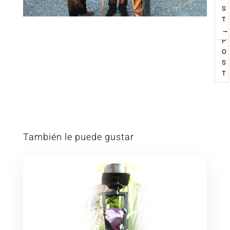
O
S
U
T
S
P
O
S
T
También le puede gustar