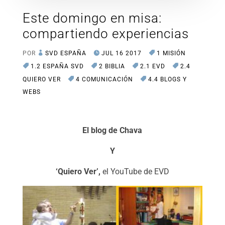
Este domingo en misa:
compartiendo experiencias
POR
SVD ESPAÑA
JUL 16 2017
1 MISIÓN
1.2 ESPAÑA SVD
2 BIBLIA
2.1 EVD
2.4
QUIERO VER
4 COMUNICACIÓN
4.4 BLOGS Y
WEBS
El blog de Chava
Y
‘Quiero Ver’,
el YouTube de EVD