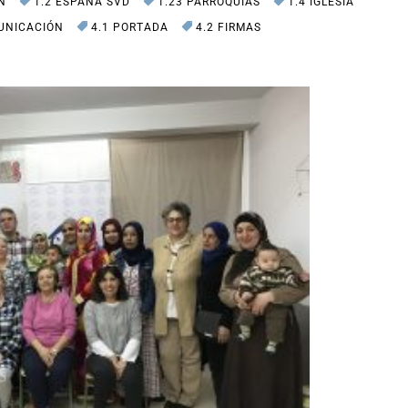
ÓN
1.2 ESPAÑA SVD
1.23 PARROQUIAS
1.4 IGLESIA
UNICACIÓN
4.1 PORTADA
4.2 FIRMAS