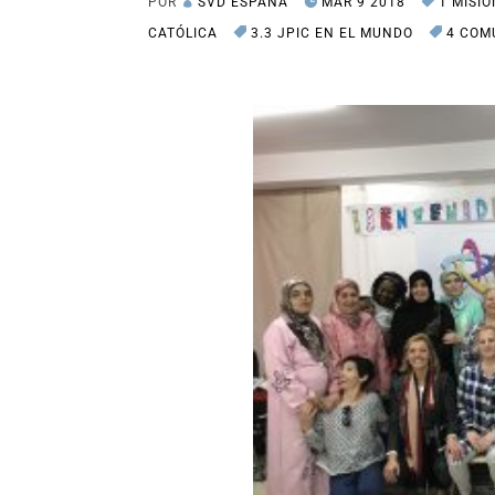
POR
SVD ESPAÑA
MAR 9 2018
1 MISI
CATÓLICA
3.3 JPIC EN EL MUNDO
4 COM