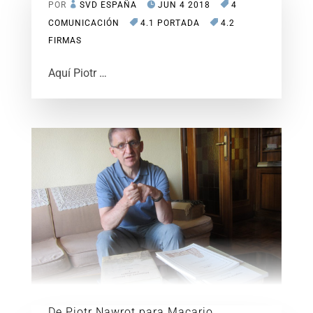
POR
SVD ESPAÑA
JUN 4 2018
4
COMUNICACIÓN
4.1 PORTADA
4.2
FIRMAS
Aquí Piotr …
De Piotr Nawrot para Macario