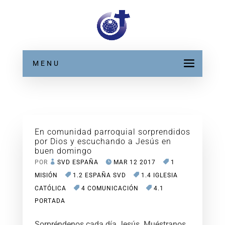
MENU
En comunidad parroquial sorprendidos
por Dios y escuchando a Jesús en
buen domingo
POR
SVD ESPAÑA
MAR 12 2017
1
MISIÓN
1.2 ESPAÑA SVD
1.4 IGLESIA
CATÓLICA
4 COMUNICACIÓN
4.1
PORTADA
Sorpréndenos cada día Jesús. Muéstranos