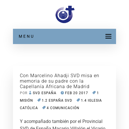
MENU
Con Marcelino Ahadji SVD misa en
memoria de su padre con la
Capellanía Africana de Madrid
POR
SVD ESPAÑA
FEB 20 2017
1
MISIÓN
1.2 ESPAÑA SVD
1.4 IGLESIA
CATÓLICA
4 COMUNICACIÓN
Y acompañado también por el Provincial
SVD de España Macario Villalón el Vicario