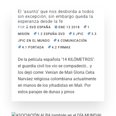
El ‘asunto’ que nos desborda a todos
sin excepción; sin embargo queda la
esperanza desde la fe
POR
SVD ESPAÑA
ENE 13 2018
1
MISIÓN
1.2 ESPAÑA SVD
3 JPIC
3.3
JPIC EN EL MUNDO
4 COMUNICACIÓN
4.1 PORTADA
4.2 FIRMAS
De la película española ’14 KILÓMETROS’:
el guardia civil los vio se compadeció… y
los dejó correr. Venían de Mali Gloria Celia
Narváez religiosa colombiana actualmente
en manos de los yihadistas en Mali. Por
estos parajes de dunas y pinos