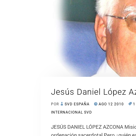
Jesús Daniel López 
POR
SVD ESPAÑA
AGO 12 2010
1
INTERNACIONAL SVD
JESÚS DANIEL LÓPEZ AZCONA Misione
ordenación sacerdotal Pero ¿quién e