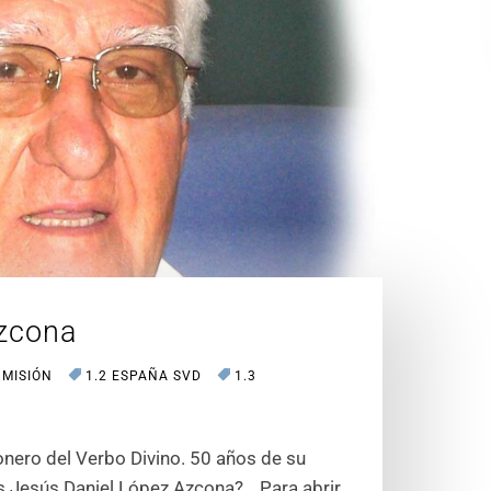
Azcona
 MISIÓN
1.2 ESPAÑA SVD
1.3
ro del Verbo Divino. 50 años de su
s Jesús Daniel López Azcona?… Para abrir