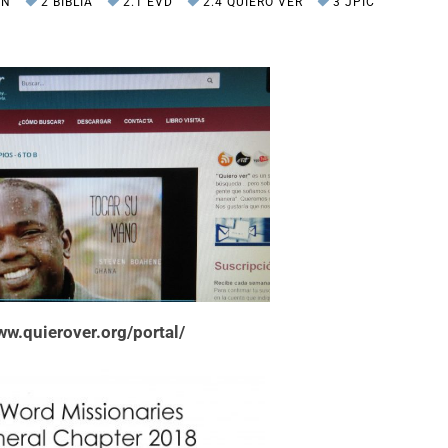
ÓN
2 BIBLIA
2.1 EVD
2.4 QUIERO VER
3 JPIC
ww.quierover.org/portal/