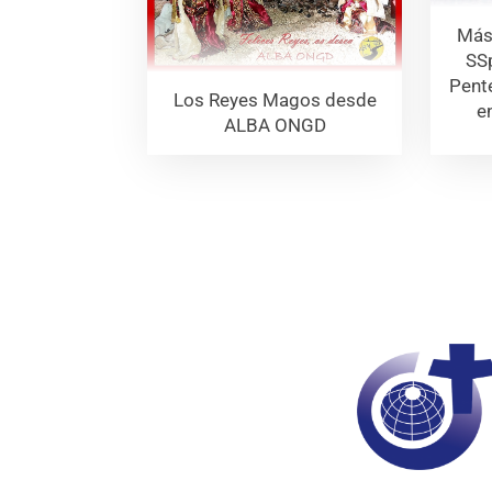
Más
SSp
Pente
Los Reyes Magos desde
e
ALBA ONGD