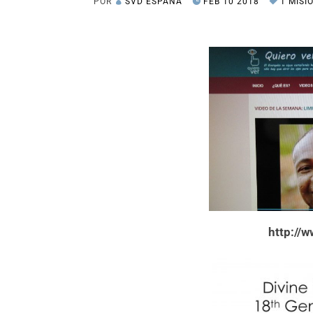
POR
SVD ESPAÑA
FEB 10 2018
1 MISI
http://w