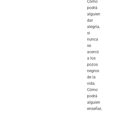
Cómo
podrá
alguien
dar
alegría,
si
nunca
se
acercó
a los
pozos
negros
de la
vida.
Cómo
podrá
alguien
enseñar,