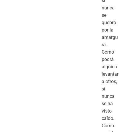
si
nunca
se
quebró
por la
amargu
ra.
Cómo
podrá
alguien
levantar
a otros,
si
nunca
se ha
visto
caído.
Cómo