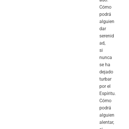
Cómo
podrá
alguien
dar
serenid
ad,
si
nunca
se ha
dejado
turbar
por el
Espíritu.
Cómo
podrá
alguien
alentar,