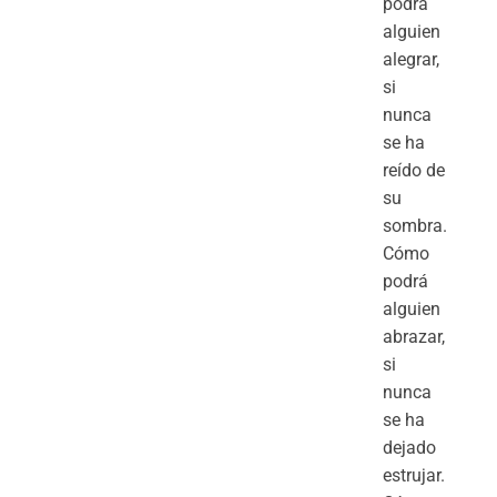
podrá
alguien
alegrar,
si
nunca
se ha
reído de
su
sombra.
Cómo
podrá
alguien
abrazar,
si
nunca
se ha
dejado
estrujar.