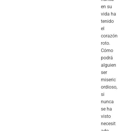
en su
vida ha
tenido
el
corazón
roto.
Cómo
podrá
alguien
ser
miseric
ordioso,
si
nunca
se ha
visto
necesit
ado.