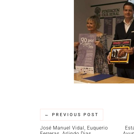
←
PREVIOUS POST
José Manuel Vidal, Euquerio
Est
Ferreras, Arlindo Dias,
Ayun