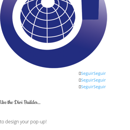
Seguir
Seguir
Seguir
Seguir
Seguir
Seguir
Use the Divi Builder…
to design your pop-up!