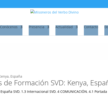
Conócenos
Presencia
Actualidad
Contacto
D
es de Formación SVD: Kenya, Espa
2 España SVD
,
1.3 Internacional SVD
,
4 COMUNICACIÓN
,
4.1 Portada