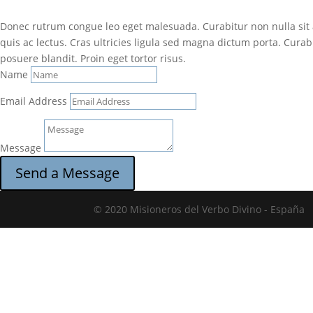
Donec rutrum congue leo eget malesuada. Curabitur non nulla sit 
quis ac lectus. Cras ultricies ligula sed magna dictum porta. Curab
posuere blandit. Proin eget tortor risus.
Name
Email Address
Message
Send a Message
© 2020 Misioneros del Verbo Divino - España