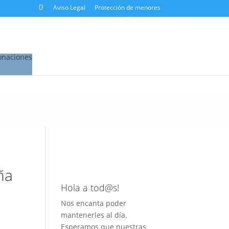
Aviso Legal
Protección de menores
onaciones
ña
Hola a tod@s!
Nos encanta poder
mantenerles al día.
Esperamos que nuestras