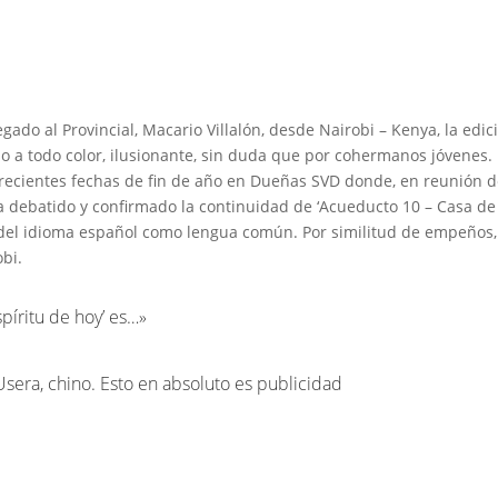
egado al Provincial, Macario Villalón, desde Nairobi – Kenya, la edic
 a todo color, ilusionante, sin duda que por cohermanos jóvenes.
 recientes fechas de fin de año en Dueñas SVD donde, en reunión 
 ha debatido y confirmado la continuidad de ‘Acueducto 10 – Casa de
ca del idioma español como lengua común. Por similitud de empeños,
bi.
spíritu de hoy’ es…»
Usera, chino. Esto en absoluto es publicidad