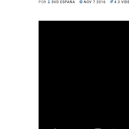
POR
SVD ESPAÑA
NOV 7 2016
4.3 VÍD