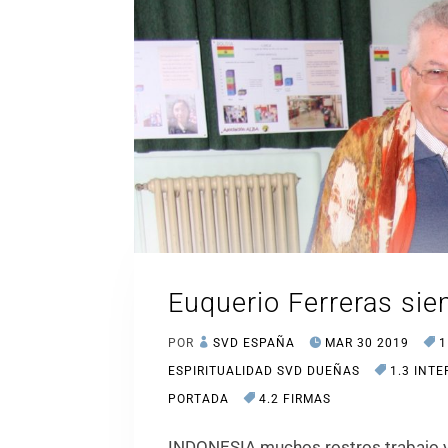
Euquerio Ferreras si
POR
SVD ESPAÑA
MAR 30 2019
1
ESPIRITUALIDAD SVD DUEÑAS
1.3 INT
PORTADA
4.2 FIRMAS
INDONESIA muchos rostros trabajo y 