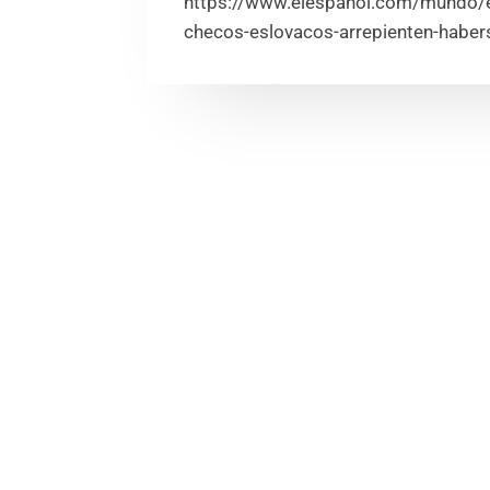
https://www.elespanol.com/mundo
checos-eslovacos-arrepienten-hab