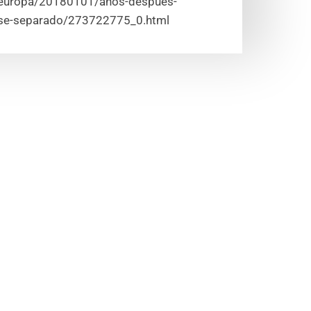
/europa/20180101/anos-despues-
erse-separado/273722775_0.html