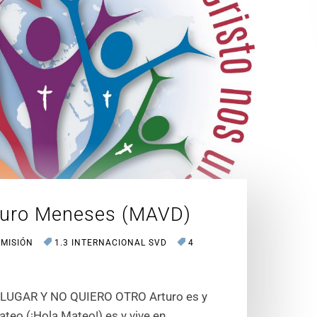
turo Meneses (MAVD)
 MISIÓN
1.3 INTERNACIONAL SVD
4
 LUGAR Y NO QUIERO OTRO Arturo es y
teo (¡Hola Mateo!) es y vive en…