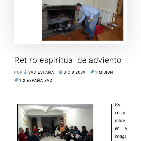
Retiro espiritual de adviento
POR
SVD ESPAÑA
DIC 8 2009
1 MISIÓN
1.2 ESPAÑA SVD
Es
costu
mbre
en la
congr