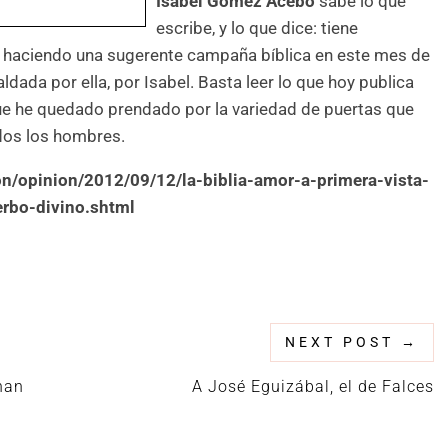
Isabel Gómez Acebo
sabe lo que
escribe, y lo que dice: tiene
tá haciendo una sugerente campaña bíblica en este mes de
ldada por ella, por Isabel. Basta leer lo que hoy publica
orque he quedado prendado por la variedad de puertas que
idos los hombres.
ion/opinion/2012/09/12/la-biblia-amor-a-primera-vista-
erbo-divino.shtml
NEXT POST
→
nan
A José Eguizábal, el de Falces