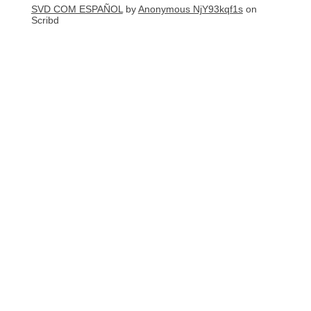
SVD COM ESPAÑOL
by
Anonymous NjY93kqf1s
on
Scribd