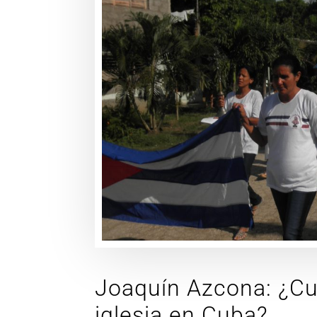
Joaquín Azcona: ¿Cuá
iglesia en Cuba?