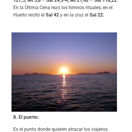
127,5; Mt 5,8
–
Sal 24,3-4; Mt 21,42
–
Sal 118,22.
En la Última Cena rezó los himnos rituales; en el
Huerto recitó el
Sal 42
y en la cruz el
Sal 22.
8. El puerto:
Es el punto donde quieren atracar los viajeros.