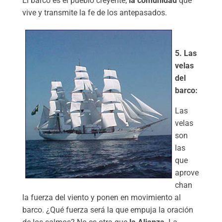
El barco es el pueblo creyente,
la comunidad
que
vive y transmite la fe de los antepasados.
5. Las
velas
del
barco:
Las
velas
son
las
que
aprove
chan
la fuerza del viento y ponen en movimiento al
barco. ¿Qué fuerza será la que empuja la oración