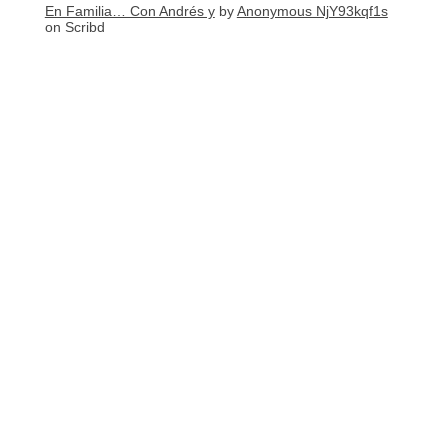
En Familia… Con Andrés y
by
Anonymous NjY93kqf1s
on Scribd