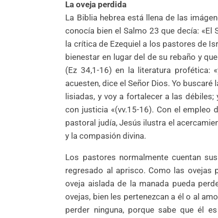
La oveja perdida
La Biblia hebrea está llena de las imáge
conocía bien el Salmo 23 que decía: «El S
la crítica de Ezequiel a los pastores de 
bienestar en lugar del de su rebaño y que
(Ez 34,1-16) en la literatura profética
acuesten, dice el Señor Dios. Yo buscaré la
lisiadas, y voy a fortalecer a las débiles
con justicia «(vv.15-16). Con el empleo d
pastoral judía, Jesús ilustra el acercami
y la compasión divina.
Los pastores normalmente cuentan sus o
regresado al aprisco. Como las ovejas p
oveja aislada de la manada pueda perde
ovejas, bien les pertenezcan a él o al am
perder ninguna, porque sabe que él es