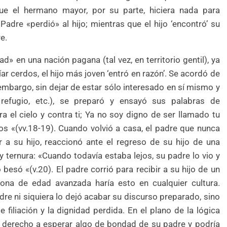
que el hermano mayor, por su parte, hiciera nada para
 Padre «perdió» al hijo; mientras que el hijo ‘encontró’ su
e.
 en una nación pagana (tal vez, en territorio gentil), ya
íar cerdos, el hijo más joven ‘entró en razón’. Se acordó de
n embargo, sin dejar de estar sólo interesado en sí mismo y
refugio, etc.), se preparó y ensayó sus palabras de
a el cielo y contra ti; Ya no soy digno de ser llamado tu
os «(vv.18-19). Cuando volvió a casa, el padre que nunca
 a su hijo, reaccionó ante el regreso de su hijo de una
 ternura: «Cuando todavía estaba lejos, su padre lo vio y
 besó «(v.20). El padre corrió para recibir a su hijo de un
na de edad avanzada haría esto en cualquier cultura.
dre ni siquiera lo dejó acabar su discurso preparado, sino
filiación y la dignidad perdida. En el plano de la lógica
u derecho a esperar algo de bondad de su padre y podría