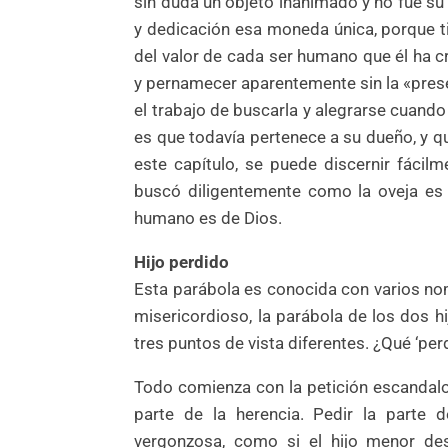
sin duda un objeto inanimado y no fue su
y dedicación esa moneda única, porque t
del valor de cada ser humano que él ha cr
y pernamecer aparentemente sin la «prese
el trabajo de buscarla y alegrarse cuando 
es que todavía pertenece a su dueño, y qu
este capítulo, se puede discernir fácil
buscó diligentemente como la oveja es p
humano es de Dios.
Hijo perdido
Esta parábola es conocida con varios nom
misericordioso, la parábola de los dos hi
tres puntos de vista diferentes. ¿Qué ‘perd
Todo comienza con la petición escandalo
parte de la herencia. Pedir la parte 
vergonzosa, como si el hijo menor des