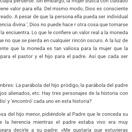
 culpa perderse. Sin embargo, la mujer busca con cuidado
iene valor para ella. Del mismo modo, Dios es consciente
eado. A pesar de que la persona ella pueda ser individual
ncia divina ‘, Dios no puede hace r otra cosa que tomarse
la enciuentra. Lo que le confiere un valor real a la moneda
e no que se pierda en cualquier rincón oscuro. A la luz de
mente que la moneda es tan valiosa para la mujer que la
ara el pastor y el hijo para el padre. Así que cada ser
bres: La parábola del hijo pródigo, la parábola del padre
jos alienados, etc. Hay tres personajes de la historia con
io’ y ‘encontró’ cada uno en esta historia?
sa del hijo menor, pidiéndole al Padre que le conceda su
de la herencia mientras el padre estaba vivo era muy
eara decirle a su padre: «Me gustaría que estuvieras