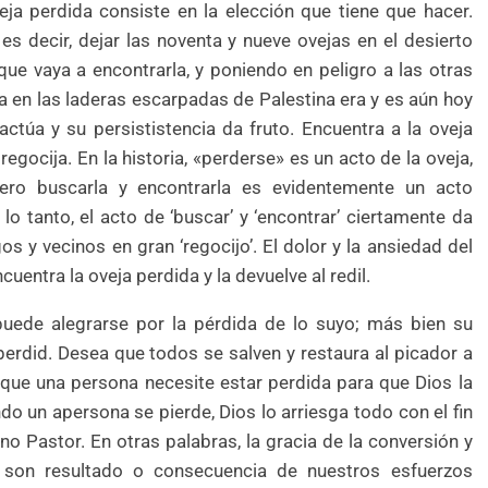
eja perdida consiste en la elección que tiene que hacer.
 es decir, dejar las noventa y nueve ovejas en el desierto
que vaya a encontrarla, y poniendo en peligro a las otras
a en las laderas escarpadas de Palestina era y es aún hoy
 actúa y su persististencia da fruto. Encuentra a la oveja
egocija. En la historia, «perderse» es un acto de la oveja,
pero buscarla y encontrarla es evidentemente un acto
r lo tanto, el acto de ‘buscar’ y ‘encontrar’ ciertamente da
s y vecinos en gran ‘regocijo’. El dolor y la ansiedad del
uentra la oveja perdida y la devuelve al redil.
uede alegrarse por la pérdida de lo suyo; más bien su
rdid. Desea que todos se salven y restaura al picador a
 que una persona necesite estar perdida para que Dios la
o un apersona se pierde, Dios lo arriesga todo con el fin
vino Pastor. En otras palabras, la gracia de la conversión y
o son resultado o consecuencia de nuestros esfuerzos