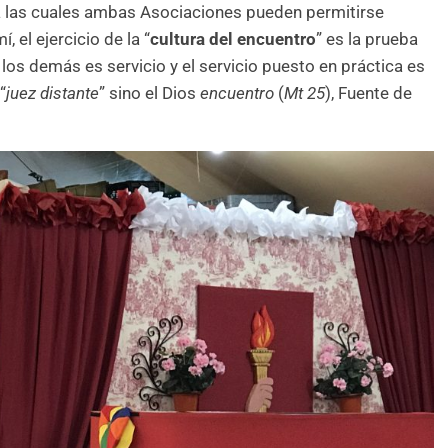
s a las cuales ambas Asociaciones pueden permitirse
 el ejercicio de la “
cultura del encuentro
” es la prueba
os demás es servicio y el servicio puesto en práctica es
“
juez distante
” sino el Dios
encuentro
(
Mt 25
), Fuente de