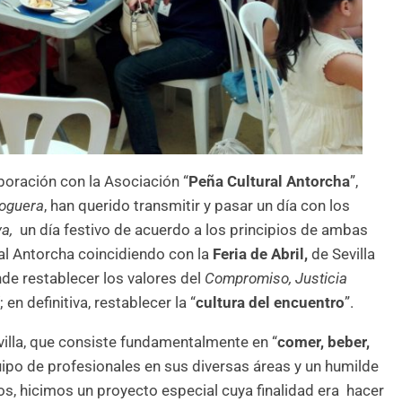
aboración con la Asociación “
Peña Cultural Antorcha
”,
oguera
, han querido transmitir y pasar un día con los
va,
un día festivo de acuerdo a los principios de ambas
ral Antorcha coincidiendo con la
Feria
de Abril,
de Sevilla
nde restablecer los valores del
Compromiso, Justicia
l
; en definitiva, restablecer la “
cultura del encuentro
”.
evilla, que consiste fundamentalmente en “
comer, beber,
quipo de profesionales en sus diversas áreas y un humilde
os, hicimos un proyecto especial cuya finalidad era hacer