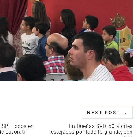
NEXT POST
→
·ESP) Todos en
En Dueñas SVD, 50 abriles
de Lavorati
festejados por todo lo grande, con