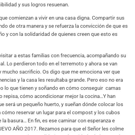
sibilidad y sus logros resuenan.
s que comienzan a vivir en una casa digna. Compartir sus
ndo de otra manera y se refuerza la convicción de que es
ño y con la solidaridad de quienes creen que esto es
isitar a estas familias con frecuencia, acompañando su
l. Lo perdieron todo en el terremoto y ahora se van
y mucho sacrificio. Os digo que me emociona ver que
encias y la casa les resultaba grande. Pero eso no era
do lo que tienen y soñando en cómo conseguir camas
 o repisa, cómo acondicionar mejor la cocina…Y han
ue será un pequeño huerto, y sueñan dónde colocar los
en cómo reservar un lugar para el compost y los cubos
de la basura… En fin, es ese caminar con esperanza e
UEVO AÑO 2017. Rezamos para que el Señor les colme