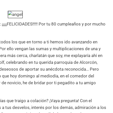
: ¡¡¡¡¡FELICIDADES!!!!! Por tu 80 cumpleaños y por mucho
n todos los que en torno a ti hemos ido avanzando en
Por ello vengan las sumas y multiplicaciones de una y
viera más cerca, charlatán que soy, me explayaría ahí en
olf, celebrando en tu querida parroquia de Alcorcón,
s deseosos de aportar su anécdota reconocida… Pero
ro que hoy domingo al mediodía, en el comedor del
de novicio, he de bridar por ti pegadito a tu amigo
afías que traigo a colación? ¡Vaya pregunta! Con el
 a tus desvelos, interés por los demás, admiración a los