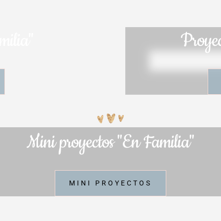
milia"
Proyec
Mini proyectos "En Familia"
MINI PROYECTOS