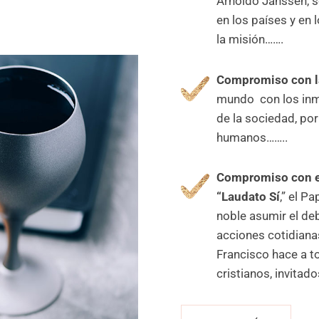
Arnoldo Janssen, 
en los países y en
la misión…….
Compromiso con la
mundo con los inm
de la sociedad, po
humanos……..
Compromiso con e
“Laudato Sí
,” el P
noble asumir el de
acciones cotidiana
Francisco hace a t
cristianos, invitad