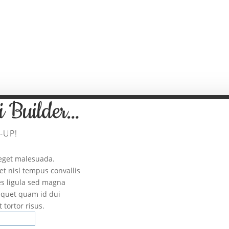
Would you like to…?
i Builder…
-UP!
eget malesuada.
et nisl tempus convallis
ies ligula sed magna
liquet quam id dui
 tortor risus.