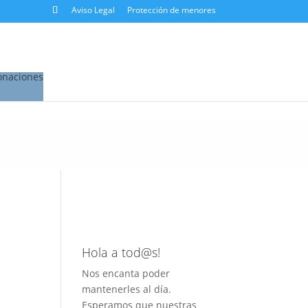
Aviso Legal
Protección de menores
onaciones
Hola a tod@s!
Nos encanta poder
mantenerles al día.
Esperamos que nuestras