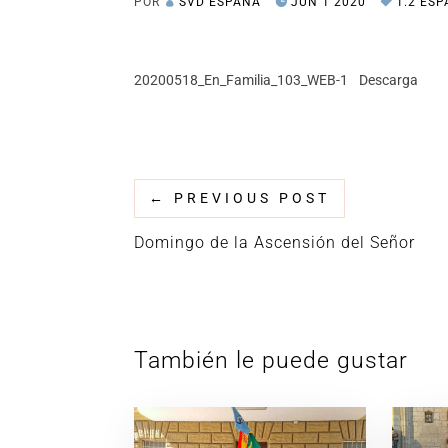
POR
SVD ESPAÑA
JUN 1 2020
1.2 ES
20200518_En_Familia_103_WEB-1
Descarga
←
PREVIOUS POST
Domingo de la Ascensión del Señor
También le puede gustar