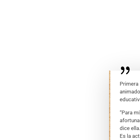
Primera 
animador
educativ
“Para mí
afortuna
dice ella
Es la ac