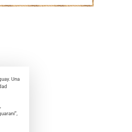
guay. Una
idad
,
guaraní”,