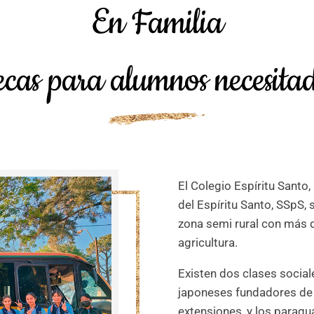
En Familia
cas para alumnos necesita
El Colegio Espíritu Santo
del Espíritu Santo, SSpS, 
zona semi rural con más d
agricultura.
Existen dos clases sociale
japoneses fundadores de 
extensiones, y los paragu