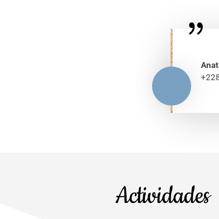
Anat
+228
Actividades