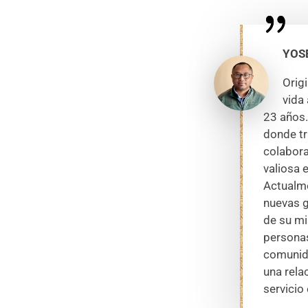
YOS
Orig
vida
23 años.
donde tr
colabora
valiosa 
Actualm
nuevas g
de su mi
personas
comunida
una rela
servicio 