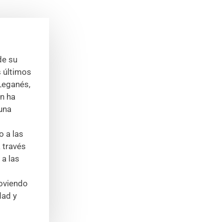
de su
s últimos
 Leganés,
én ha
 una
 a las
 través
 a las
moviendo
dad y