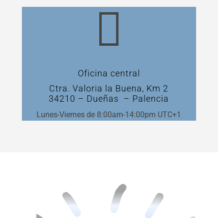

Oficina central
Ctra. Valoria la Buena, Km 2
34210 – Dueñas – Palencia
Lunes-Viernes de 8:00am-14:00pm UTC+1