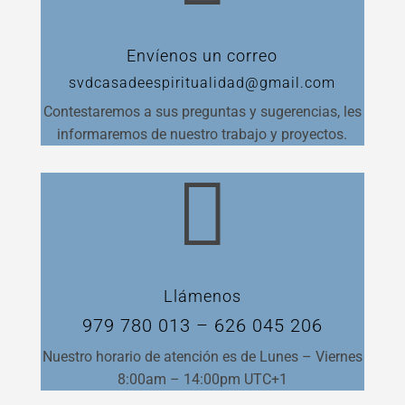
Envíenos un correo
svdcasadeespiritualidad@gmail.com
Contestaremos a sus preguntas y sugerencias, les
informaremos de nuestro trabajo y proyectos.

Llámenos
979 780 013 – 626 045 206
Nuestro horario de atención es de Lunes – Viernes
8:00am – 14:00pm UTC+1